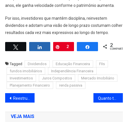
anos, ele ganha velocidade conforme o patrimônio aumenta.
Por isso, investidores que mantêm disciplina, reinvestem
dividendos e adotam uma visão de longo prazo costumam colher
resultados cada vez mais expressivos ao longo do tempo.
2
Twittar
Compartilhar
Pin
2
Compartilhar
COMPART.
Tagged
Dividendos
Educação Financeira
FIIs
fundos imobiliários
Independência Financeira
Investimentos
Juros Compostos
Mercado Imobiliário
Planejamento Financeiro
renda passiva
Navegação
Reestruturação da Ambipar em 2026: O Plano Para Superar a Crise
Quanto tempo demora para 100 mil virar 1 milhão no Tesouro?
de
VEJA MAIS
Post