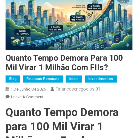
Quanto Tempo Demora Para 100
Mil Virar 1 Milhão Com FIIs?
Blog
Finanças Pessoais
Inicio
Investimentos
Financasenegocios.01
1 De Junho De 2026
On
Leave A Comment
Quanto
Quanto Tempo Demora
Tempo
Demora
para 100 Mil Virar 1
Para
100