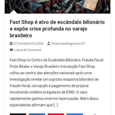
Fast Shop é alvo de escândalo bilionário
e expõe crise profunda no varejo
brasileiro
27 De Maio De 2026
Financasenegocios.01
On
Leave A Comment
Fast
Fast Shop no Centro de Escândalo Bilionário: Fraude Fiscal
Shop
Pode Abalar o Varejo Brasileiro Introdução Fast Shop
É
voltou ao centro das atenções nacionais após uma
Alvo
investigação revelar um suposto esquema bilionário de
De
Escândalo
fraude fiscal, corrupção e pagamento de propina
Bilionário
envolvendo créditos irregulares de ICMS. O caso
E
rapidamente ganhou enorme repercussão. Além disso,
Expõe
especialistas afirmam que […]
Crise
Profunda