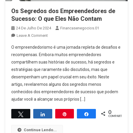
Os Segredos dos Empreendedores de
Sucesso: O que Eles Não Contam
24 De Julho De 2024
Financasenegocios.01
On
Leave A Comment
Os
O empreendedorismo é uma jornada repleta de desafios e
Segredos
recompensas. Embora muitos empreendedores
Dos
compartilhem suas histórias de sucesso, há segredos e
Empreendedores
estratégias que raramente são discutidos, mas que
De
Sucesso:
desempenham um papel crucial em seu êxito. Neste
O
artigo, revelaremos alguns dos segredos menos
Que
conhecidos dos empreendedores de sucesso que podem
Eles
ajudar você a alcançar seus próprios […]
Não
Contam
0
Twittar
Compartilhar
Pin
Compartilhar
COMPART.
Continue Lendo...