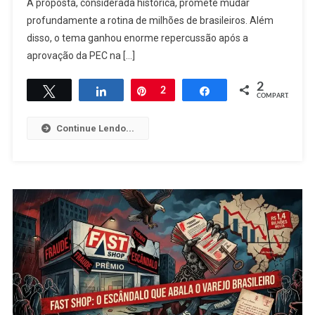
A proposta, considerada histórica, promete mudar
Pode
Mudar
profundamente a rotina de milhões de brasileiros. Além
O
disso, o tema ganhou enorme repercussão após a
Trabalho
aprovação da PEC na […]
No
Brasil
2
Twittar
Compartilhar
Pin
2
Compartilhar
COMPART.
Continue Lendo...