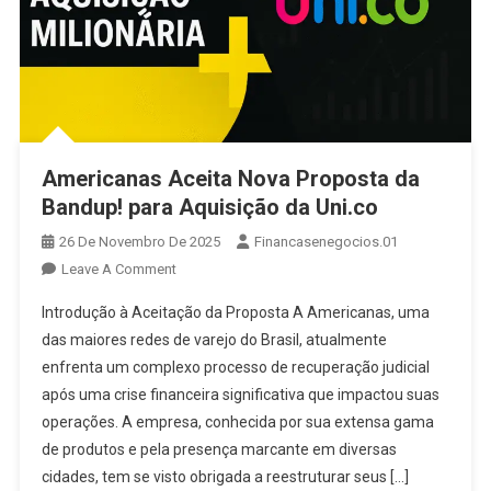
Americanas Aceita Nova Proposta da
Bandup! para Aquisição da Uni.co
26 De Novembro De 2025
Financasenegocios.01
On
Leave A Comment
Americanas
Introdução à Aceitação da Proposta A Americanas, uma
Aceita
das maiores redes de varejo do Brasil, atualmente
Nova
enfrenta um complexo processo de recuperação judicial
Proposta
após uma crise financeira significativa que impactou suas
Da
Bandup!
operações. A empresa, conhecida por sua extensa gama
Para
de produtos e pela presença marcante em diversas
Aquisição
cidades, tem se visto obrigada a reestruturar seus […]