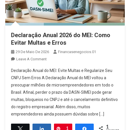
Declaração Anual 2026 do MEI: Como
Evitar Multas e Erros
29 De Maio De 2026
Financasenegocios.01
On
Leave A Comment
Declaração
Declaração Anual do MEI: Evite Multas e Regularize Seu
Anual
CNPJ Sem Erros A Declaração Anual do MEI voltou a
2026
preocupar milhões de microempreendedores em todo o
Do
Brasil. Afinal, perder o prazo da DASN-SIMEI pode gerar
MEI:
Como
multas, bloqueios no CNPJ e até o cancelamento definitivo
Evitar
do registro empresarial. Além disso, muitos
Multas
empreendedores ainda possuem dúvidas sobre […]
E
Erros
1
Twittar
Compartilhar
Pin
1
Compartilhar