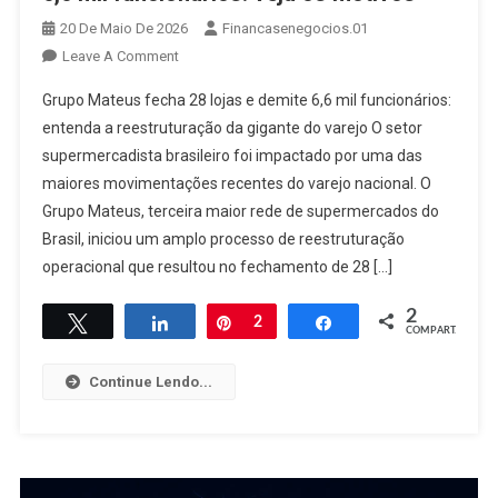
20 De Maio De 2026
Financasenegocios.01
On
Leave A Comment
Grupo
Grupo Mateus fecha 28 lojas e demite 6,6 mil funcionários:
Mateus
entenda a reestruturação da gigante do varejo O setor
Fecha
supermercadista brasileiro foi impactado por uma das
28
maiores movimentações recentes do varejo nacional. O
Lojas
E
Grupo Mateus, terceira maior rede de supermercados do
Demite
Brasil, iniciou um amplo processo de reestruturação
6,6
operacional que resultou no fechamento de 28 […]
Mil
Funcionários:
2
Twittar
Compartilhar
Pin
2
Compartilhar
COMPART.
Veja
Os
Continue Lendo...
Motivos