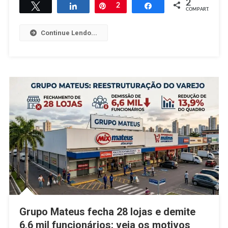
2
Twittar
Compartilhar
Pin
2
Compartilhar
No
COMPART.
Varejo
Continue Lendo...
Brasileiro
Grupo Mateus fecha 28 lojas e demite
6,6 mil funcionários: veja os motivos