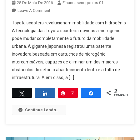
28 De Maio De 2026
Financasenegocios.01
On
Leave A Comment
Toyota
Toyota scooters revolucionam mobilidade com hidrogênio
Scooters
A tecnologia das Toyota scooters movidas a hidrogênio
Revolucionam
pode mudar completamente o futuro da mobilidade
Mobilidade
urbana. A gigante japonesa registrou uma patente
Com
Hidrogênio
inovadora baseada em cartuchos de hidrogênio
intercambiáveis, capazes de eliminar um dos maiores
obstáculos do setor: o abastecimento lento e a falta de
infraestrutura. Além disso, a […]
2
Twittar
Compartilhar
Pin
2
Compartilhar
COMPART.
Continue Lendo...