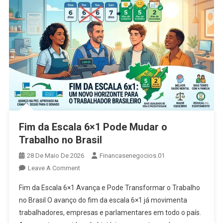
Fim da Escala 6×1 Pode Mudar o
Trabalho no Brasil
28 De Maio De 2026
Financasenegocios.01
On
Leave A Comment
Fim
Fim da Escala 6×1 Avança e Pode Transformar o Trabalho
Da
no Brasil O avanço do fim da escala 6×1 já movimenta
Escala
trabalhadores, empresas e parlamentares em todo o país.
6×1