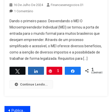
16 De Julho De 2024
Financasenegocios.01
Em
1 Comentário
Abrindo
Dando o primeiro passo: Desvendando o MEI O
Seu
Microempreendedor Individual (MEI) se tornou a porta de
Negócio
entrada para o mundo formal para muitos brasileiros que
Com
desejam empreender. Através de um processo
O
MEI:
simplificado e acessível, o MEI oferece diversos benefícios,
Um
como a isenção de diversos impostos e a possibilidade de
Guia
trabalhar de forma legalizada. Requisitos para […]
Passo
A
1
Twittar
Compartilhar
Pin
1
Compartilhar
COMPART.
Passo
Para
Continue Lendo...
Formalizar
Sua
Empresa
Navegação
Publicações mais antigas