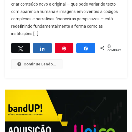
criar conteúdo novo e original — que pode variar de texto
com aparência humana e imagens envolventes a códigos
complexos e narrativas financeiras perspicazes — está
redefinindo fundamentalmente a forma como as
instituições […]
0
Twittar
Compartilhar
Pin
Compartilhar
COMPART.
Continue Lendo...