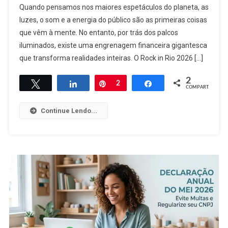
Quando pensamos nos maiores espetáculos do planeta, as
Rio
luzes, o som e a energia do público são as primeiras coisas
2026:
que vêm à mente. No entanto, por trás dos palcos
O
Impacto
iluminados, existe uma engrenagem financeira gigantesca
Bilionário
que transforma realidades inteiras. O Rock in Rio 2026 […]
Na
Economia
2
Twittar
Compartilhar
Pin
2
Compartilhar
COMPART.
Carioca
Continue Lendo...