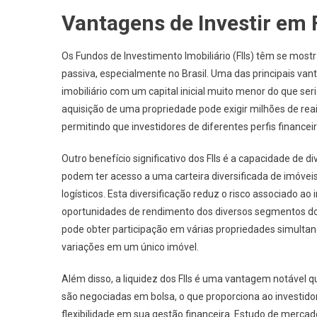
Vantagens de Investir em F
Os Fundos de Investimento Imobiliário (FIIs) têm se mos
passiva, especialmente no Brasil. Uma das principais van
imobiliário com um capital inicial muito menor do que se
aquisição de uma propriedade pode exigir milhões de reai
permitindo que investidores de diferentes perfis financeir
Outro benefício significativo dos FIIs é a capacidade de d
podem ter acesso a uma carteira diversificada de imóveis
logísticos. Esta diversificação reduz o risco associado a
oportunidades de rendimento dos diversos segmentos do m
pode obter participação em várias propriedades simult
variações em um único imóvel.
Além disso, a liquidez dos FIIs é uma vantagem notável
são negociadas em bolsa, o que proporciona ao investido
flexibilidade em sua gestão financeira. Estudo de mercad