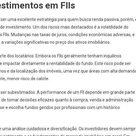
estimentos em FIIs
de ser uma excelente estratégia para quem busca renda passiva, porém, 
 de investimento. Um dos riscos mais destacados é a volatilidade do
os FIIs. Mudanças nas taxas de juros, condições econômicas adversas, e
ariações significativas no preço dos ativos imobiliários.
parte dos locatários. Embora os FIIs geralmente tenham inquilinos
e impactar diretamente a rentabilidade do fundo. Este risco pode ser
atários e da localização dos imóveis, uma vez que áreas com alta demand
e, menor risco de calote.
 ser subestimados. A performance de um FII depende em grande parte
 de tomar decisões eficazes quanto à compra, venda e administração
ise e escolha fundos geridos por profissionais com um histórico
de uma análise cuidadosa e diversificação. Os investidores devem semp