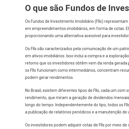
O que são Fundos de Invest
Os Fundos de Investimento Imobiliário (FIIs) representa
em empreendimentos imobiliários, em forma de cotas. Ele
proporcionando uma alternativa acessível para investido
Os FIIs são caracterizados pela comunicação de um patri
em ativos imobiliários. Isso inclui a compra e a exploraç
retorno que os investidores obtêm vem da renda gerada 
os FIIs funcionam como intermediários, concentram recurs
podem gerar rendimentos.
No Brasil, existem diferentes tipos de FIIs, cada um com 
rendimento, que miram a geração de dividendos mensais, 
longo do tempo. Independentemente do tipo, todos os FII
a publicação de relatórios periódicos e a manutenção d
Os investidores podem adquirir cotas de FIIs por meio d