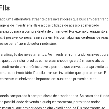
IIs
trado uma alternativa atraente para investidores que buscam gerar rend
tagens de investir em FIIs é a possibilidade de acesso ao mercado
ria exigido para a compra direta de um imóvel. Por exemplo, enquanto a
s, é possível começar a investir em FIIs com algumas centenas de reais
os se beneficiem do setor imobiliário.
iversificação dos investimentos. Ao investir em um fundo, os investidore
, que pode incluir prédios comerciais, shoppings e até mesmo ativos
o investimento em um único ativo e permite que o investidor aproveite as
ercado imobiliário. Para ilustrar, um investidor que aporte em um FII
aneamente, minimizando impactos em sua renda proveniente de
 quando comparada à compra direta de propriedades. As cotas dos fund
r a possibilidade de venda a qualquer momento, permitindo maior
o mostrou que em períodos de alta volatilidade, os FIIs mostraram-se