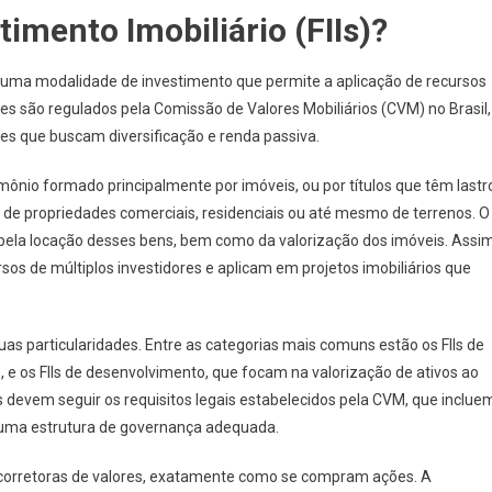
imento Imobiliário (FIIs)?
m uma modalidade de investimento que permite a aplicação de recursos
s são regulados pela Comissão de Valores Mobiliários (CVM) no Brasil,
res que buscam diversificação e renda passiva.
mônio formado principalmente por imóveis, ou por títulos que têm lastr
ão de propriedades comerciais, residenciais ou até mesmo de terrenos. O
pela locação desses bens, bem como da valorização dos imóveis. Assim
os de múltiplos investidores e aplicam em projetos imobiliários que
suas particularidades. Entre as categorias mais comuns estão os FIIs de
e os FIIs de desenvolvimento, que focam na valorização de ativos ao
s devem seguir os requisitos legais estabelecidos pela CVM, que inclue
e uma estrutura de governança adequada.
e corretoras de valores, exatamente como se compram ações. A