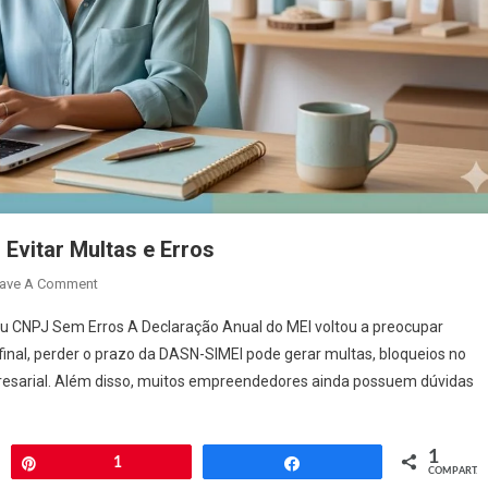
Evitar Multas e Erros
On
ave A Comment
Declaração
Seu CNPJ Sem Erros A Declaração Anual do MEI voltou a preocupar
Anual
inal, perder o prazo da DASN-SIMEI pode gerar multas, bloqueios no
2026
presarial. Além disso, muitos empreendedores ainda possuem dúvidas
Do
MEI:
Como
1
Evitar
har
Pin
1
Compartilhar
COMPART.
Multas