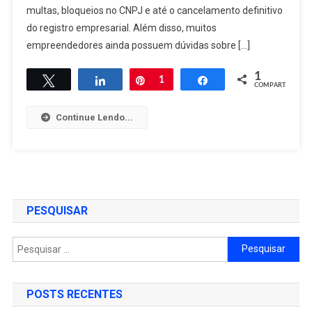
Como
multas, bloqueios no CNPJ e até o cancelamento definitivo
Evitar
do registro empresarial. Além disso, muitos
Multas
empreendedores ainda possuem dúvidas sobre […]
E
Erros
1
Twittar
Compartilhar
Pin
1
Compartilhar
COMPART.
Continue Lendo...
PESQUISAR
Pesquisar
por:
POSTS RECENTES