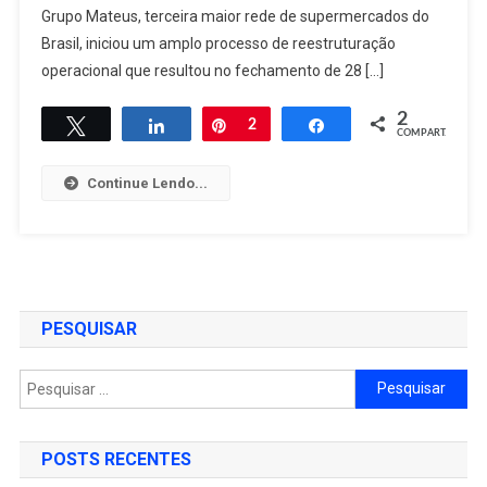
E
Grupo Mateus, terceira maior rede de supermercados do
Demite
Brasil, iniciou um amplo processo de reestruturação
6,6
operacional que resultou no fechamento de 28 […]
Mil
Funcionários:
2
Twittar
Compartilhar
Pin
2
Compartilhar
COMPART.
Veja
Os
Continue Lendo...
Motivos
PESQUISAR
Pesquisar
por:
POSTS RECENTES