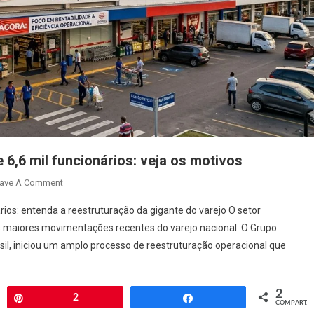
 6,6 mil funcionários: veja os motivos
On
ave A Comment
Grupo
rios: entenda a reestruturação da gigante do varejo O setor
Mateus
s maiores movimentações recentes do varejo nacional. O Grupo
Fecha
il, iniciou um amplo processo de reestruturação operacional que
28
Lojas
E
2
Demite
har
Pin
2
Compartilhar
COMPART.
6,6