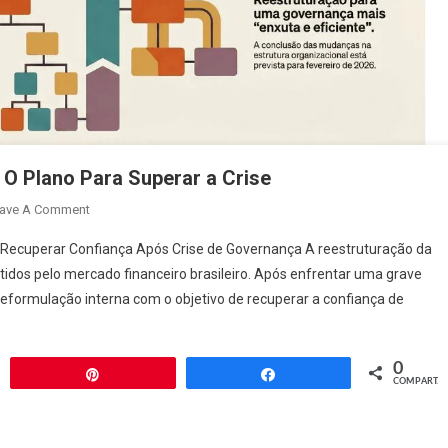
O Plano Para Superar a Crise
On
ave A Comment
Reestruturação
Recuperar Confiança Após Crise de Governança A reestruturação da
Da
dos pelo mercado financeiro brasileiro. Após enfrentar uma grave
Ambipar
eformulação interna com o objetivo de recuperar a confiança de
Em
2026:
O
0
Plano
har
Pin
Compartilhar
COMPART.
Para
Superar
A