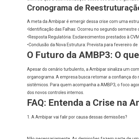
Cronograma de Reestruturaçã
A meta da Ambipar é emergir dessa crise com uma estrutur
•
Identificação das Falhas:
Ocorreu no segundo semestre 
•
Resposta Regulatória:
Esclarecimentos prestados à CV
•
Conclusão da Nova Estrutura:
Prevista para
fevereiro de
O Futuro da AMBP3: O que 
Apesar do cenário turbulento, a Ambipar sinaliza um co
organograma. A empresa busca retomar a confiança do 
sistêmicos. Para quem acompanha a
AMBP3
, o foco ag
dos novos controles internos.
FAQ: Entenda a Crise na A
1. A Ambipar vai falir por causa dessas demissões?
Não necessariamente. As demissões fazem parte de um pl