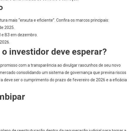
o
a mais “enxuta e eficiente”. Confira os marcos principais:
de 2025.
M e B3 em dezembro.
 2026
.
o investidor deve esperar?
mpromisso com a transparência ao divulgar rascunhos de seu novo
mercado consolidando um sistema de governança que previna riscos
ora deve ser o cumprimento do prazo de fevereiro de 2026 e a eficácia
mbipar
ano de reestruturação dentro da recuperação judicial para tornar a