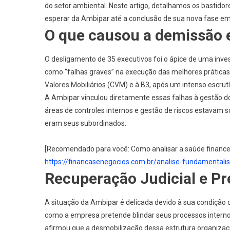
do setor ambiental. Neste artigo, detalhamos os bastidor
esperar da Ambipar até a conclusão de sua nova fase em
O que causou a demissão
O desligamento de 35 executivos foi o ápice de uma inves
como “falhas graves” na execução das melhores práticas
Valores Mobiliários (CVM)
e à
B3
, após um intenso escrutí
A Ambipar vinculou diretamente essas falhas à gestão d
áreas de controles internos e gestão de riscos estavam s
eram seus subordinados.
[Recomendado para você: Como analisar a saúde finance
https://financasenegocios.com.br/analise-fundamentalist
Recuperação Judicial e P
A situação da Ambipar é delicada devido à sua condição d
como a empresa pretende blindar seus processos interno
afirmou que a desmobilização dessa estrutura organiza